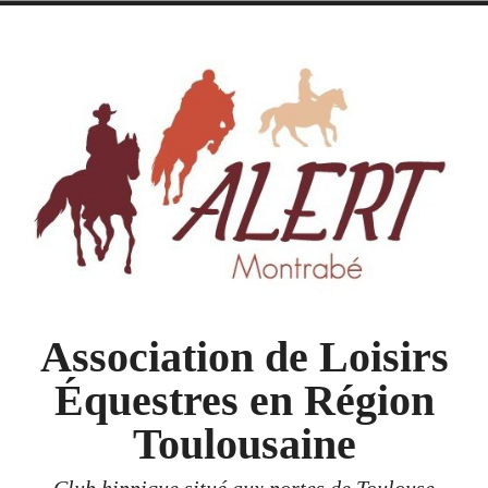
Accéder
au
contenu
Association de Loisirs
Équestres en Région
Toulousaine
Club hippique situé aux portes de Toulouse