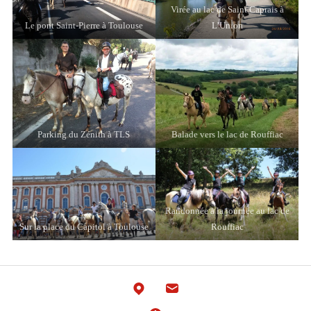
Virée au lac de Saint Caprais à
Le pont Saint-Pierre à Toulouse
L’Union
Parking du Zénith à TLS
Balade vers le lac de Rouffiac
Randonnée à la journée au lac de
Sur la place du Capitol à Toulouse
Rouffiac