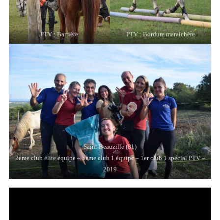
PTV : Barrière
PTV : Bordure maraichère
Saint Beauzille (81)
2ème club élite équipe – 5ème club 1 équipe – 1er club 1 spécial PTV –
2019