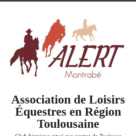
Accéder
au
contenu
Association de Loisirs
Équestres en Région
Toulousaine
Club hippique situé aux portes de Toulouse