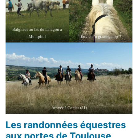
Baignade au lac du Laragou à
Montpitol
Envie d’n grand galop?!
Arrivée à Cordes (81)
Les randonnées équestres
aux portes de Toulouse