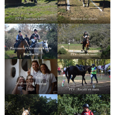
PTV : Branches basses
Maîtrise des allures
Parcours d’Orientation et de
Régularité
PTV : Saut de tronc
Vigoulet d’Auzil
2ème en club 1 équipe
2018
PTV : Reculé en main