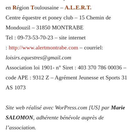
en
R
égion
T
oulousaine –
A.L.E.R.T.
Centre équestre et poney club – 15 Chemin de
Mondouzil – 31850 MONTRABE
Tel : 09-73-53-70-23 – site internet
:
http://www.alertmontrabe.com
– courriel:
loisirs.equestres@gmail.com
Association loi 1901- n° Siret : 403 370 786 00036 –
code APE : 9312 Z – Agrément Jeunesse et Sports 31
AS 1073
Site web réalisé avec WorPress.com [US] par
Marie
SALOMON
, adhérente bénévole auprès de
l’association.