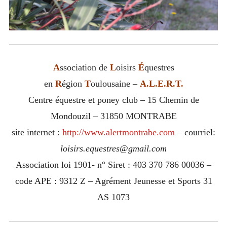
A
ssociation de
L
oisirs
É
questres
en
R
égion
T
oulousaine –
A.L.E.R.T.
Centre équestre et poney club – 15 Chemin de
Mondouzil – 31850 MONTRABE
site internet :
http://www.alertmontrabe.com
– courriel:
loisirs.equestres@gmail.com
Association loi 1901- n° Siret : 403 370 786 00036 –
code APE : 9312 Z – Agrément Jeunesse et Sports 31
AS 1073